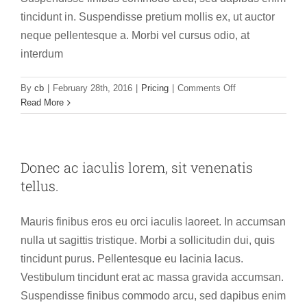
tincidunt in. Suspendisse pretium mollis ex, ut auctor
neque pellentesque a. Morbi vel cursus odio, at
interdum
on
By
cb
|
February 28th, 2016
|
Pricing
|
Comments Off
Cras
Read More
erat
elit,
maximus
vestibulum
Donec ac iaculis lorem, sit venenatis
eros
tellus.
non.
Mauris finibus eros eu orci iaculis laoreet. In accumsan
nulla ut sagittis tristique. Morbi a sollicitudin dui, quis
tincidunt purus. Pellentesque eu lacinia lacus.
Vestibulum tincidunt erat ac massa gravida accumsan.
Suspendisse finibus commodo arcu, sed dapibus enim