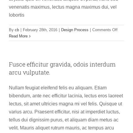
venenatis maximus, lectus magna maximus dui, vel
lobortis
on
By
cb
|
February 28th, 2016
|
Design Process
|
Comments Off
Maecena
Read More
nec
ante
metus
accumsa
Fusce efficitur gravida, odois interdum
eleifend.
arcu vulputate.
Nullam feugiat eleifend felis eu aliquam. Etiam
bibendum, ante nec efficitur lacinia, lectus eros laoreet
lectus, sit amet ultricies magna mi vel felis. Quisque ut
varius arcu. Praesent efficitur, nisi at imperdiet luctus,
tellus dui dignissim purus, et aliquam diam metus ac
velit. Mauris aliquet rutrum mauris, ac tempus arcu