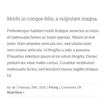
eu
erat
ac
ligula
Morbi in congue felis, a vulputate magna.
tristique
ullamcorper
Pellentesque habitant morbi tristique senectus et netus
quam.
et malesuada fames ac turpis egestas. Mauris et erat
tortor. Nam pharetra vehicula orci, sed ullamcorper
sem viverra vehicula. Ut fringilla a odio a posuere.
Phasellus interdum ipsum et mi rutrum fringilla. Donec
pretium dui vitae mattis cursus. Curabitur vestibulum
malesuada lectus, sed tincidunt massa sagittis tempus.
Ut
on
By
cb
|
February 28th, 2016
|
Pricing
|
Comments Off
Morbi
Read More
in
congue