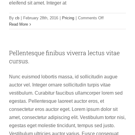
eleifend sit amet. Integer at
on
By
cb
|
February 28th, 2016
|
Pricing
|
Comments Off
Fusce
Read More
efficitur
gravida,
odois
interdum
Pellentesque finibus viverra lectus vitae
arcu
cursus.
vulputate.
Nunc euismod lobortis massa, id sollicitudin augue
auctor vel. Integer ornare sollicitudin turpis vitae
vestibulum. Curabitur faucibus ullamcorper lorem sed
egestas. Pellentesque laoreet auctor eros, et
consectetur eros auctor eget. Lorem ipsum dolor sit
amet, consectetur adipiscing elit. Vestibulum tortor nisi,
egestas eget molestie tincidunt, tempus sed justo.
Vestibulum ultricies auctor varius. Fusce consequat