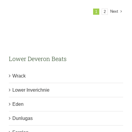
felis,
a
Next
1
2
vulputate
magna.
Lower Deveron Beats
Wrack
Lower Inverichnie
Eden
Dunlugas