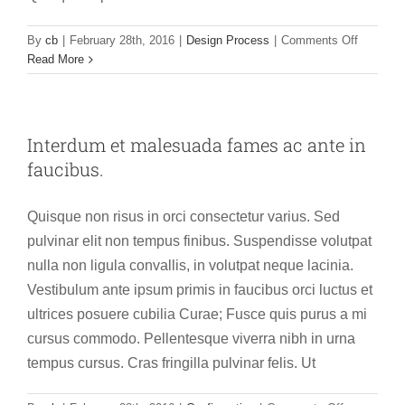
on
By
cb
|
February 28th, 2016
|
Design Process
|
Comments Off
Etiam
Read More
porttitor
lacus
eu
mi
Interdum et malesuada fames ac ante in
rhoncu
faucibus.
tincidunt
dui.
Quisque non risus in orci consectetur varius. Sed
pulvinar elit non tempus finibus. Suspendisse volutpat
nulla non ligula convallis, in volutpat neque lacinia.
Vestibulum ante ipsum primis in faucibus orci luctus et
ultrices posuere cubilia Curae; Fusce quis purus a mi
cursus commodo. Pellentesque viverra nibh in urna
tempus cursus. Cras fringilla pulvinar felis. Ut