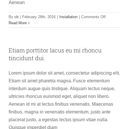
Aenean
on
By
cb
|
February 28th, 2016
|
Installation
|
Comments Off
Vestibulum
Read More
et
neque
interdum
euismod
Etiam porttitor lacus eu mi rhoncu
velit
tincidunt dui.
commodo.
Lorem ipsum dolor sit amet, consectetur adipiscing elit.
Etiam sit amet pharetra magna. Fusce elementum
interdum augue quis tristique. Aliquam lectus neque,
ultricies rhoncus euismod eget, aliquet non libero.
Aenean id mi at lectus finibus venenatis. Maecenas
finibus, magna in venenatis elementum, justo ante
placerat justo, a egestas lectus ipsum vitae nulla.
Quisque imperdiet diam