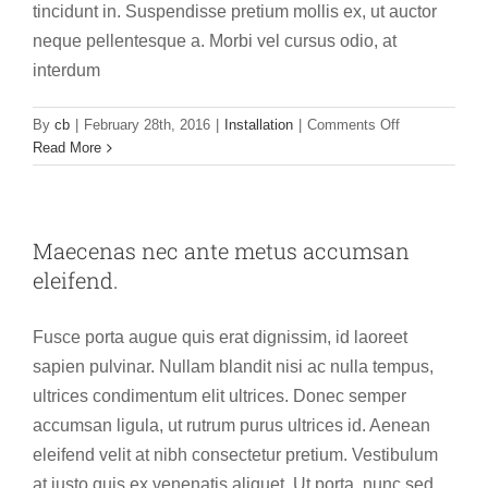
tincidunt in. Suspendisse pretium mollis ex, ut auctor
neque pellentesque a. Morbi vel cursus odio, at
interdum
on
By
cb
|
February 28th, 2016
|
Installation
|
Comments Off
Donec
Read More
ac
iaculis
lorem,
sit
Maecenas nec ante metus accumsan
venenatis
eleifend.
tellus.
Fusce porta augue quis erat dignissim, id laoreet
sapien pulvinar. Nullam blandit nisi ac nulla tempus,
ultrices condimentum elit ultrices. Donec semper
accumsan ligula, ut rutrum purus ultrices id. Aenean
eleifend velit at nibh consectetur pretium. Vestibulum
at justo quis ex venenatis aliquet. Ut porta, nunc sed