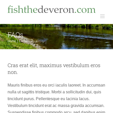
Skip
to
content
FAQs
Home
FAQs
Cras erat elit, maximus vestibulum eros
non.
Mauris finibus eros eu orci iaculis laoreet. In accumsan
nulla ut sagittis tristique. Morbi a sollicitudin dui, quis
tincidunt purus. Pellentesque eu lacinia lacus.
Vestibulum tincidunt erat ac massa gravida accumsan.
Suspendisse finibus commodo arcu, sed dapibus enim