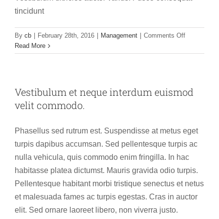
tincidunt
on
By
cb
|
February 28th, 2016
|
Management
|
Comments Off
Pellentesqu
Read More
finibus
viverra
lectus
vitae
Vestibulum et neque interdum euismod
cursus.
velit commodo.
Phasellus sed rutrum est. Suspendisse at metus eget
turpis dapibus accumsan. Sed pellentesque turpis ac
nulla vehicula, quis commodo enim fringilla. In hac
habitasse platea dictumst. Mauris gravida odio turpis.
Pellentesque habitant morbi tristique senectus et netus
et malesuada fames ac turpis egestas. Cras in auctor
elit. Sed ornare laoreet libero, non viverra justo.