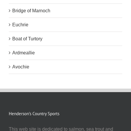
Bridge of Marnoch
Euchrie
Boat of Turtory
Ardmeallie
Avochie
Henderson’s Country Sports
This web site is dedicated to salmon, sea trout and